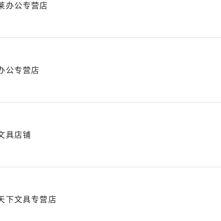
莱办公专营店
办公专营店
文具店铺
天下文具专营店