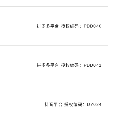
拼多多平台 授权编码：PDD040
拼多多平台 授权编码：PDD041
抖音平台 授权编码：DY024