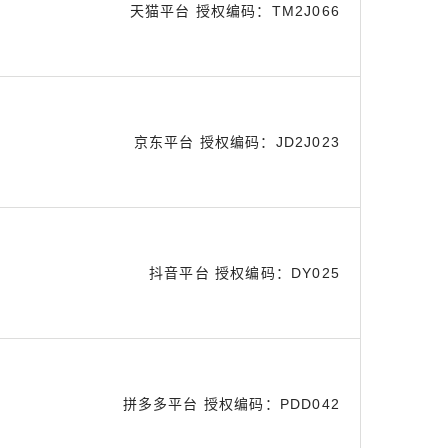
天猫平台 授权编码：TM2J066
京东平台 授权编码：JD2J023
抖音平台 授权编码：DY025
拼多多平台 授权编码：PDD042