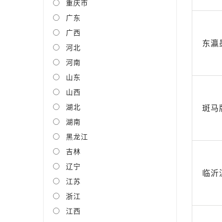
重庆市
广东
广西
东瀛
河北
河南
山东
山西
湖北
斑马
湖南
黑龙江
吉林
辽宁
临沂
江苏
浙江
江西